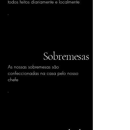
todos feitos diariamente e localmente
Sobremesas
As nossas sobremesas são
confeccionadas na casa pelo nosso
chefe